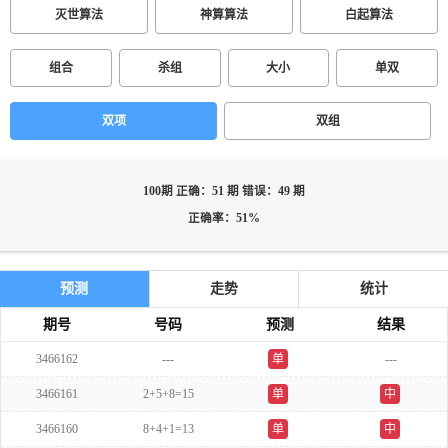
灭世算法
神算算法
白起算法
组合
杀组
大小
单双
双项
双组
100期 正确：51 期 错误：49 期
正确率：51%
预测
走势
统计
期号
号码
预测
结果
3466162
---
单
---
3466161
2+5+8=15
单
中
3466160
8+4+1=13
单
中