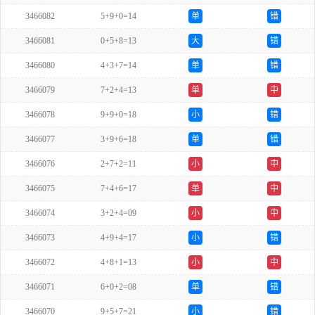
3466082
5+9+0=14
单
错
3466081
0+5+8=13
大
错
3466080
4+3+7=14
单
错
3466079
7+2+4=13
单
中
3466078
9+9+0=18
小
错
3466077
3+9+6=18
单
错
3466076
2+7+2=11
小
中
3466075
7+4+6=17
单
中
3466074
3+2+4=09
小
中
3466073
4+9+4=17
小
错
3466072
4+8+1=13
小
中
3466071
6+0+2=08
单
错
3466070
9+5+7=21
小
错