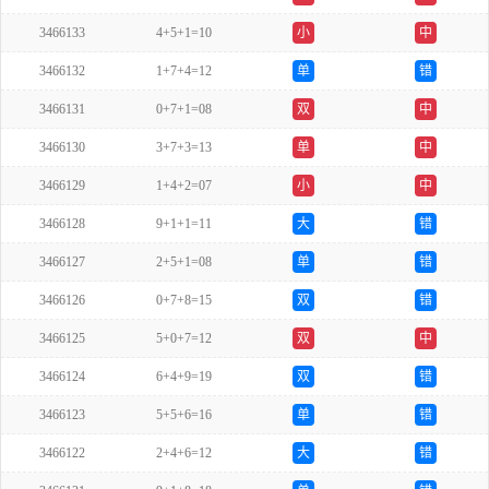
3466133
4+5+1=10
小
中
3466132
1+7+4=12
单
错
3466131
0+7+1=08
双
中
3466130
3+7+3=13
单
中
3466129
1+4+2=07
小
中
3466128
9+1+1=11
大
错
3466127
2+5+1=08
单
错
3466126
0+7+8=15
双
错
3466125
5+0+7=12
双
中
3466124
6+4+9=19
双
错
3466123
5+5+6=16
单
错
3466122
2+4+6=12
大
错