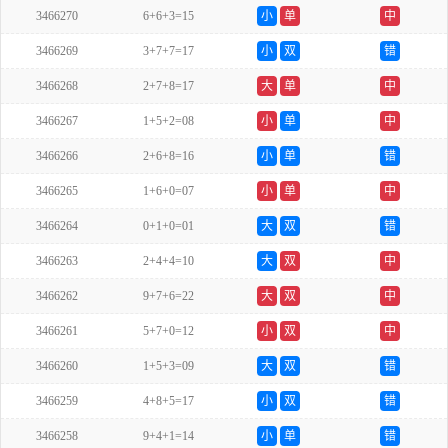
3466270
6+6+3=15
小
单
中
3466269
3+7+7=17
小
双
错
3466268
2+7+8=17
大
单
中
3466267
1+5+2=08
小
单
中
3466266
2+6+8=16
小
单
错
3466265
1+6+0=07
小
单
中
3466264
0+1+0=01
大
双
错
3466263
2+4+4=10
大
双
中
3466262
9+7+6=22
大
双
中
3466261
5+7+0=12
小
双
中
3466260
1+5+3=09
大
双
错
3466259
4+8+5=17
小
双
错
3466258
9+4+1=14
小
单
错