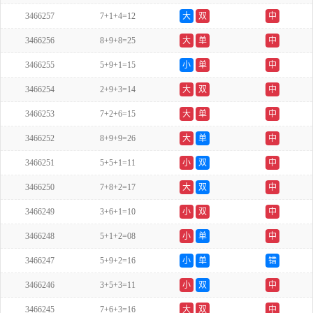
3466257
7+1+4=12
大
双
中
3466256
8+9+8=25
大
单
中
3466255
5+9+1=15
小
单
中
3466254
2+9+3=14
大
双
中
3466253
7+2+6=15
大
单
中
3466252
8+9+9=26
大
单
中
3466251
5+5+1=11
小
双
中
3466250
7+8+2=17
大
双
中
3466249
3+6+1=10
小
双
中
3466248
5+1+2=08
小
单
中
3466247
5+9+2=16
小
单
错
3466246
3+5+3=11
小
双
中
3466245
7+6+3=16
大
双
中