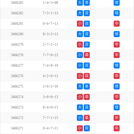
3466283
1+4+3=08
大
单
错
3466282
7+5+1=13
大
双
错
3466281
0+6+7=13
小
双
中
3466280
8+3+2=13
大
双
错
3466279
2+7+2=11
小
双
中
3466278
7+7+9=23
小
单
中
3466277
7+4+8=19
小
双
错
3466276
4+2+6=12
小
双
中
3466275
2+6+2=10
大
单
错
3466274
5+8+0=13
小
单
中
3466273
9+4+0=13
大
双
错
3466272
7+7+1=15
小
单
中
3466271
0+4+7=11
小
双
中