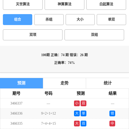
灭世算法
神算算法
白起算法
组合
杀组
大小
单双
双项
双组
100期 正确：74 期 错误：26 期
正确率：74%
预测
走势
统计
期号
号码
预测
结果
3466337
---
小
双
---
3466336
9+2+1=12
大
单
错
3466335
7+4+4=15
大
双
中