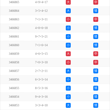
3466865
4+9+4=17
大
中
3466864
3+5+4=12
大
错
3466863
7+1+3=11
小
中
3466862
4+8+6=18
小
错
3466861
9+7+5=21
小
错
3466860
7+1+6=14
小
错
3466859
4+6+5=15
大
中
3466858
7+0+3=10
小
中
3466857
2+7+2=11
大
错
3466856
6+3+5=14
小
错
3466855
8+5+3=16
小
错
3466854
9+4+3=16
小
错
3466853
3+3+4=10
大
错