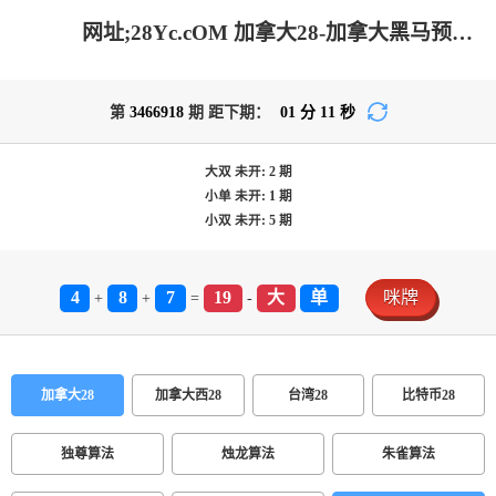
网址;28Yc.cOM 加拿大28-加拿大黑马预测|PC28在线预测官网|飞飞28加拿大在线预测_专注研究加拿大预测!
第
3466918
期 距下期：
01
分
11
秒
大双
未开:
2
期
小单
未开:
1
期
小双
未开:
5
期
4
8
7
19
大
单
咪牌
+
+
=
-
加拿大28
加拿大西28
台湾28
比特币28
独尊算法
烛龙算法
朱雀算法