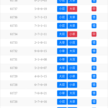
61738
0+2+3=05
小双
大单
错
61737
5+8+6=19
小双
大单
中
61736
5+7+1=13
小双
大单
错
61735
7+3+1=11
小双
大单
错
61734
2+7+2=11
大双
小单
中
61733
2+1+8=11
大单
小双
错
61732
9+6+0=15
小单
大双
错
61731
3+1+4=08
小单
大双
错
61730
5+2+0=07
大单
小双
错
61729
4+6+5=15
大双
小单
错
61728
6+7+6=19
大双
小单
错
61727
7+6+8=21
小单
大双
错
61726
5+7+4=16
小双
大单
错