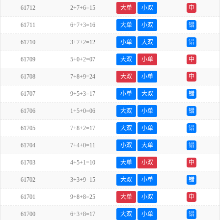
61712
2+7+6=15
大单
小双
中
61711
6+7+3=16
大单
小双
错
61710
3+7+2=12
小单
大双
错
61709
5+0+2=07
大双
小单
中
61708
7+8+9=24
大双
小单
中
61707
9+5+3=17
小单
大双
错
61706
1+5+0=06
大双
小单
错
61705
7+8+2=17
大双
小单
错
61704
7+4+0=11
小双
大单
错
61703
4+5+1=10
大单
小双
中
61702
3+3+9=15
大双
小单
错
61701
9+8+8=25
大单
小双
中
61700
6+3+8=17
大双
小单
错