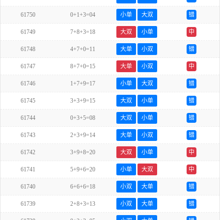
61750
0+1+3=04
小单
大双
错
61749
7+8+3=18
大双
小单
中
61748
4+7+0=11
大单
小双
错
61747
8+7+0=15
大单
小双
中
61746
1+7+9=17
小单
大双
错
61745
3+3+9=15
大双
小单
错
61744
0+3+5=08
大双
小单
错
61743
2+3+9=14
大单
小双
错
61742
3+9+8=20
大双
小单
中
61741
5+9+6=20
小单
大双
中
61740
6+6+6=18
小双
大单
错
61739
2+8+3=13
小双
大单
错