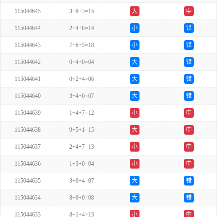
115044645
3+9+3=15
大
中
115044644
2+4+8=14
小
错
115044643
7+6+5=18
小
错
115044642
0+4+0=04
大
错
115044641
0+2+4=06
大
错
115044640
3+4+0=07
大
错
115044639
1+4+7=12
小
中
115044638
9+5+1=15
大
中
115044637
2+4+7=13
小
中
115044636
1+3+0=04
小
中
115044635
3+0+4=07
大
错
115044634
8+0+0=08
大
错
115044633
8+1+4=13
小
中