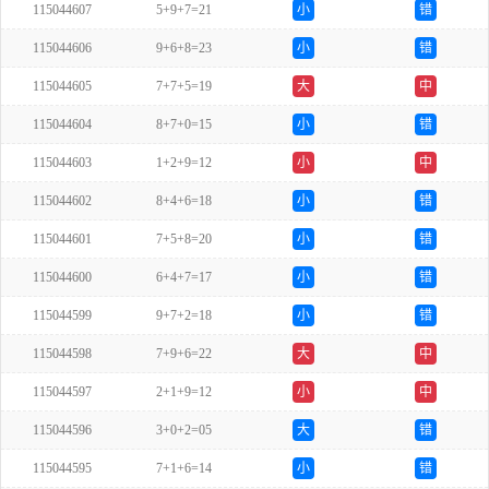
115044607
5+9+7=21
小
错
115044606
9+6+8=23
小
错
115044605
7+7+5=19
大
中
115044604
8+7+0=15
小
错
115044603
1+2+9=12
小
中
115044602
8+4+6=18
小
错
115044601
7+5+8=20
小
错
115044600
6+4+7=17
小
错
115044599
9+7+2=18
小
错
115044598
7+9+6=22
大
中
115044597
2+1+9=12
小
中
115044596
3+0+2=05
大
错
115044595
7+1+6=14
小
错