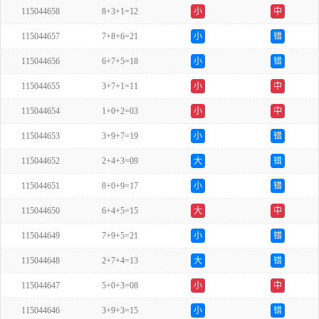
115044658
8+3+1=12
小
中
115044657
7+8+6=21
小
错
115044656
6+7+5=18
小
错
115044655
3+7+1=11
小
中
115044654
1+0+2=03
小
中
115044653
3+9+7=19
小
错
115044652
2+4+3=09
大
错
115044651
8+0+9=17
小
错
115044650
6+4+5=15
大
中
115044649
7+9+5=21
小
错
115044648
2+7+4=13
大
错
115044647
5+0+3=08
小
中
115044646
3+9+3=15
小
错